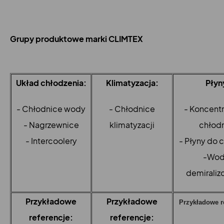
Grupy produktowe marki CLIMTEX
Układ chłodzenia:
Klimatyzacja:
Płyn
- Chłodnice wody
- Chłodnice
- Koncentr
- Nagrzewnice
klimatyzacji
chłod
- Intercoolery
- Płyny do 
-Wod
demirali
Przykładowe
Przykładowe
Przykładowe r
referencje:
referencje: