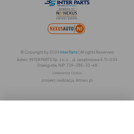
© Copyright by 2024
Inter Parts
| All rights Reserved
Adres: INTER PARTS Sp. z o.o. , ul. Jarzębinowa 4, 11-034
Stawiguda, NIP: 739-385-32-68
Ustawienia Cookie
projekt i realizacja: Artneo.pl
Przegląd prywatności
Chcąc udogodnić Ci korzystanie z naszej strony,
wykorzystujemy pliki cookie, które są umieszczane na