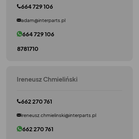
664 729 106
adam@interparts.pl
664 729 106
8781710
Ireneusz Chmieliński
662 270 761
ireneusz.chmielinski@interparts.pl
662 270 761