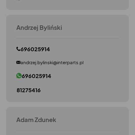
Andrzej Byliński
696025914
andrzej.bylinski@interparts.pl
696025914
81275416
Adam Zdunek