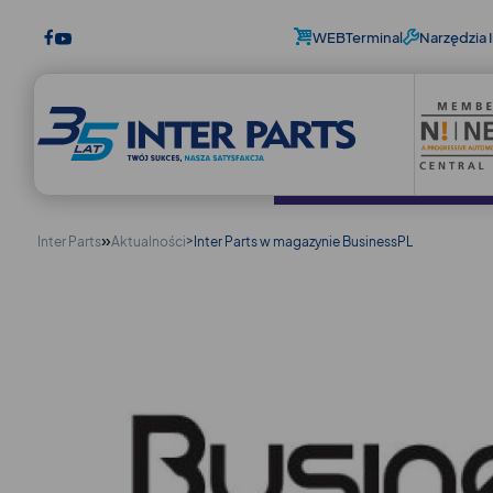
WEBTerminal
Narzędzia I
»
>
Inter Parts
Aktualności
Inter Parts w magazynie BusinessPL