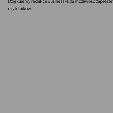
Dziękujemy redakcji BusinessPL za możliwość zaprezen
czytelników.