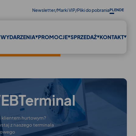
Newsletter
/
Marki VIP
/
Pliki do pobrania
PL
EN
DE
WYDARZENIA
PROMOCJE
SPRZEDAŻ
KONTAKT
EBTerminal
ś klientem hurtowym?
ystaj z naszego terminala
powego