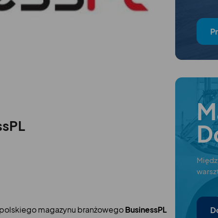
P
M
ssPL
D
Międz
wars
nopolskiego magazynu branżowego
BusinessPL
D