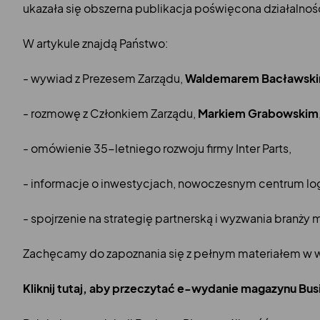
ukazała się obszerna publikacja poświęcona działalności 
W artykule znajdą Państwo:
- wywiad z Prezesem Zarządu,
Waldemarem Bacławsk
- rozmowę z Członkiem Zarządu,
Markiem Grabowskim
- omówienie 35-letniego rozwoju firmy Inter Parts,
- informacje o inwestycjach, nowoczesnym centrum log
- spojrzenie na strategię partnerską i wyzwania branży 
Zachęcamy do zapoznania się z pełnym materiałem w we
Kliknij tutaj, aby przeczytać e-wydanie magazynu Bus