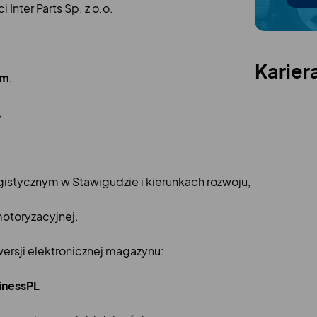
Inter Parts Sp. z o.o.
Karier
im
,
,
istycznym w Stawigudzie i kierunkach rozwoju,
motoryzacyjnej.
rsji elektronicznej magazynu:
inessPL