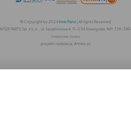
© Copyright by 2024
Inter Parts
| All rights Reserved
INTER PARTS Sp. z o.o. , ul. Jarzębinowa 4, 11-034 Stawiguda, NIP: 739-3
Ustawienia Cookie
projekt i realizacja: Artneo.pl
rzegląd prywatności
hcąc udogodnić Ci korzystanie z naszej strony, wykorzystujemy
liki cookie, które są umieszczane na Twoim komputerze,
elefonie komórkowym lub tablecie. Pliki te pomagają nam
rozumieć Twoje potrzeby i dzięki temu doskonalić
unkcjonalności naszej witryny. Są one także wykorzystywane do