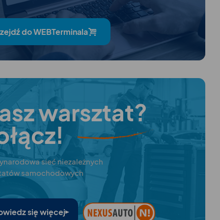
rzejdź do WEBTerminala
asz warsztat?
ołącz!
ynarodowa sieć niezależnych
ztatów samochodowych
owiedz się więcej